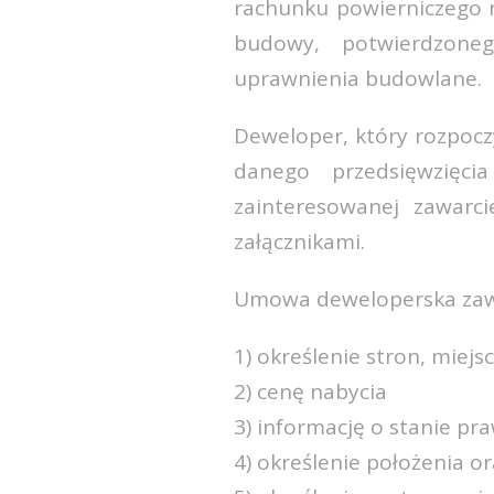
rachunku powierniczego 
budowy, potwierdzone
uprawnienia budowlane.
Deweloper, który rozpocz
danego przedsięwzięci
zainteresowanej zawarc
załącznikami.
Umowa deweloperska zawi
1) określenie stron, miej
2) cenę nabycia
3) informację o stanie p
4) określenie położenia o