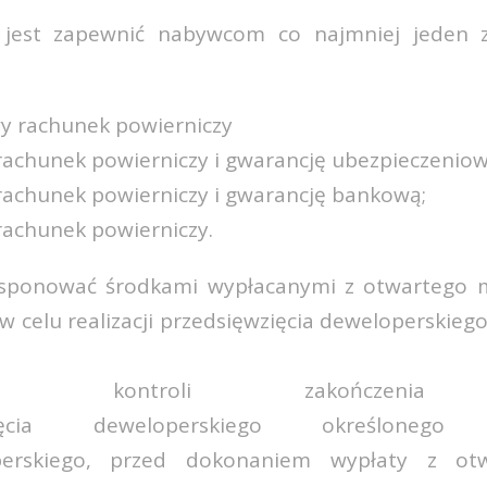
jest zapewnić nabywcom co najmniej jeden 
y rachunek powierniczy
rachunek powierniczy i gwarancję ubezpieczenio
rachunek powierniczy i gwarancję bankową;
rachunek powierniczy.
ponować środkami wypłacanymi z otwartego 
w celu realizacji przedsięwzięcia deweloperskie
je kontroli zakończen
zięcia deweloperskiego określoneg
operskiego, przed dokonaniem wypłaty z ot