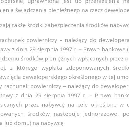
perskiej uprawniona jest do przeniesienia na
nienia świadczenia pieniężnego na rzecz dewelope
ają także środki zabezpieczenia środków nabywc
rachunek powierniczy – należący do deweloper
wy z dnia 29 sierpnia 1997 r. – Prawo bankowe (Dz
madzeniu środków pieniężnych wpłacanych przez n
ej, z którego wypłata zdeponowanych środk
zięcia deweloperskiego określonego w tej umo
y rachunek powierniczy – należący do deweloper
tawy z dnia 29 sierpnia 1997 r. – Prawo ban
łacanych przez nabywcę na cele określone w u
owanych środków następuje jednorazowo, po 
ia lub domu) na nabywcę