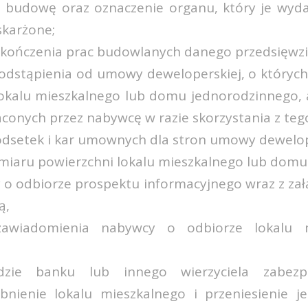
budowę oraz oznaczenie organu, który je wydał
skarżone;
zakończenia prac budowlanych danego przedsięwzi
odstąpienia od umowy deweloperskiej, o któryc
okalu mieszkalnego lub domu jednorodzinnego,
conych przez nabywcę w razie skorzystania z teg
 odsetek i kar umownych dla stron umowy dewelop
miaru powierzchni lokalu mieszkalnego lub domu
 o odbiorze prospektu informacyjnego wraz z załą
ą,
zawiadomienia nabywcy o odbiorze lokalu 
dzie banku lub innego wierzyciela zabezp
nienie lokalu mieszkalnego i przeniesienie j