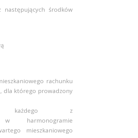
z następujących środków
wą
mieszkaniowego rachunku
go, dla którego prowadzony
ia każdego z
o w harmonogramie
wartego mieszkaniowego