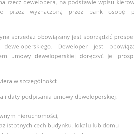
na rzecz dewelopera, na podstawie wpisu kiero
go przez wyznaczoną przez bank osobę po
yna sprzedaż obowiązany jest sporządzić prospe
a deweloperskiego. Deweloper jest obowi
iem umowy deweloperskiej doręczyć jej prosp
era w szczególności:
sca i daty podpisania umowy deweloperskiej;
rawnym nieruchomości,
raz istotnych cech budynku, lokalu lub domu