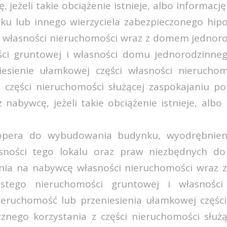
 jeżeli takie obciążenie istnieje, albo informacj
nku lub innego wierzyciela zabezpieczonego hip
ę własności nieruchomości wraz z domem jednor
ści gruntowej i własności domu jednorodzinne
iesienie ułamkowej części własności nieruch
z części nieruchomości służącej zaspokajaniu p
 nabywcę, jeżeli takie obciążenie istnieje, albo
opera do wybudowania budynku, wyodrębnieni
sności tego lokalu oraz praw niezbędnych do
enia na nabywcę własności nieruchomości wra
ystego nieruchomości gruntowej i własnośc
eruchomość lub przeniesienia ułamkowej części
nego korzystania z części nieruchomości służą