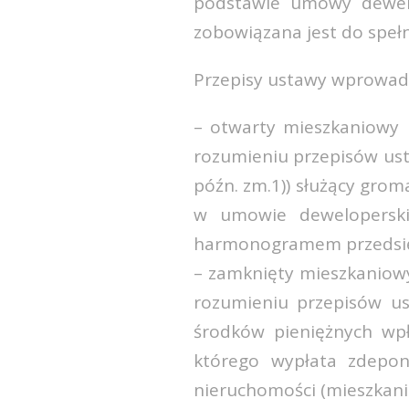
podstawie umowy dewelo
zobowiązana jest do speł
Przepisy ustawy wprowadz
– otwarty mieszkaniowy 
rozumieniu przepisów usta
późn. zm.1)) służący gro
w umowie deweloperski
harmonogramem przedsięw
– zamknięty mieszkaniow
rozumieniu przepisów us
środków pieniężnych wp
którego wypłata zdepon
nieruchomości (mieszkan