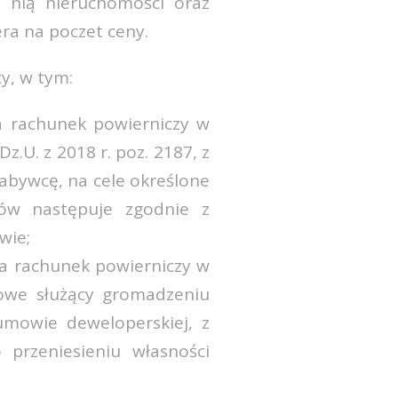
 nią nieruchomości oraz
ra na poczet ceny.
y, w tym:
a rachunek powierniczy w
.U. z 2018 r. poz. 2187, z
abywcę, na cele określone
ów następuje zgodnie z
wie;
a rachunek powierniczy w
kowe służący gromadzeniu
mowie deweloperskiej, z
przeniesieniu własności