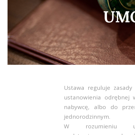
UM
Ustawa reguluje zasady
ustanowienia odrębnej w
nabywcę, albo do prze
jednorodzinnym.
W rozumieniu u