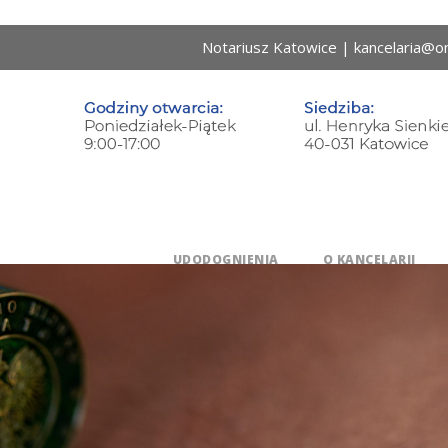
Notariusz Katowice | kancelaria@on
UDODOGNIENIA
O KANCELARII